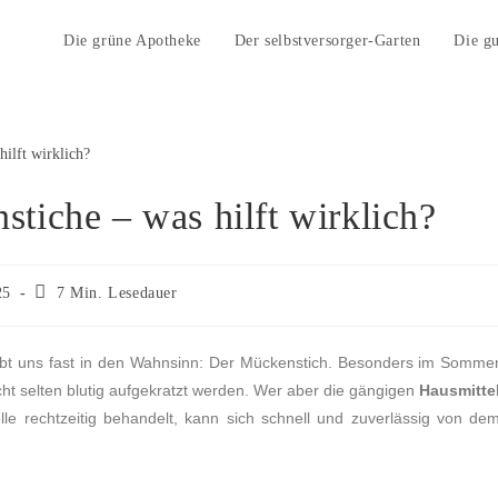
Die grüne Apotheke
Der selbstversorger-Garten
Die g
tiche – was hilft wirklich?
25
7 Min. Lesedauer
reibt uns fast in den Wahnsinn: Der Mückenstich. Besonders im Somme
cht selten blutig aufgekratzt werden. Wer aber die gängigen
Hausmitte
le rechtzeitig behandelt, kann sich schnell und zuverlässig von de