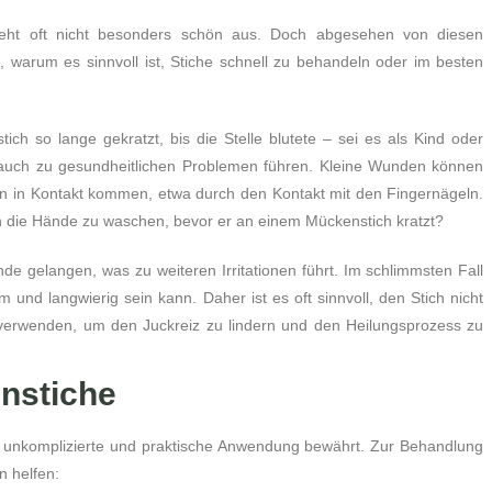
sieht oft nicht besonders schön aus. Doch abgesehen von diesen
, warum es sinnvoll ist, Stiche schnell zu behandeln oder im besten
ch so lange gekratzt, bis die Stelle blutete – sei es als Kind oder
 auch zu gesundheitlichen Problemen führen. Kleine Wunden können
en in Kontakt kommen, etwa durch den Kontakt mit den Fingernägeln.
h die Hände zu waschen, bevor er an einem Mückenstich kratzt?
nde gelangen, was zu weiteren Irritationen führt. Im schlimmsten Fall
nd langwierig sein kann. Daher ist es oft sinnvoll, den Stich nicht
 verwenden, um den Juckreiz zu lindern und den Heilungsprozess zu
nstiche
 unkomplizierte und praktische Anwendung bewährt. Zur Behandlung
 helfen: