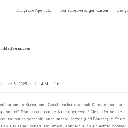
Die grüne Apotheke
Der selbstversorger-Garten
Die g
mchi selber machen
tember 5, 2025
14 Min. Lesedauer
st mit nur einem Bissen eine Geschmacksreise nach Korea erleben und
t spannend? Dann lass uns über Kimchi sprechen! Dieses fermentierte
 Brot und hat es geschafft, auch unsere Herzen (und Bäuche) im Sturm
osion aus sauer, scharf und umami, sondern auch ein echter Booster