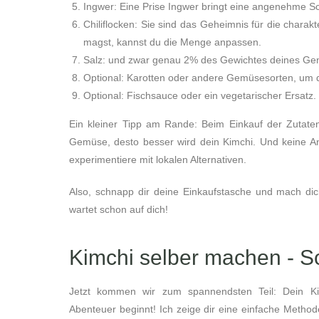
Ingwer: Eine Prise Ingwer bringt eine angenehme Sch
Chiliflocken: Sie sind das Geheimnis für die charak
magst, kannst du die Menge anpassen.
Salz: und zwar genau 2% des Gewichtes deines Ge
Optional: Karotten oder andere Gemüsesorten, um d
Optional: Fischsauce oder ein vegetarischer Ersatz.
Ein kleiner Tipp am Rande: Beim Einkauf der Zutaten 
Gemüse, desto besser wird dein Kimchi. Und keine Ang
experimentiere mit lokalen Alternativen.
Also, schnapp dir deine Einkaufstasche und mach di
wartet schon auf dich!
Kimchi selber machen - Schr
Jetzt kommen wir zum spannendsten Teil: Dein Ki
Abenteuer beginnt! Ich zeige dir eine einfache Metho