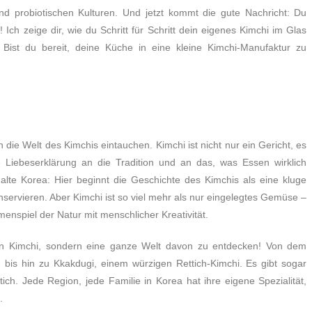
d probiotischen Kulturen. Und jetzt kommt die gute Nachricht: Du
n
! Ich zeige dir, wie du Schritt für Schritt dein eigenes Kimchi im Glas
Bist du bereit, deine Küche in eine kleine Kimchi-Manufaktur zu
n die Welt des Kimchis eintauchen. Kimchi ist nicht nur ein Gericht, es
he Liebeserklärung an die Tradition und an das, was Essen wirklich
ns alte Korea: Hier beginnt die Geschichte des Kimchis als eine kluge
ervieren. Aber Kimchi ist so viel mehr als nur eingelegtes Gemüse –
nspiel der Natur mit menschlicher Kreativität.
t von Kimchi, sondern eine ganze Welt davon zu entdecken! Von dem
, bis hin zu Kkakdugi, einem würzigen Rettich-Kimchi. Es gibt sogar
ich. Jede Region, jede Familie in Korea hat ihre eigene Spezialität,
.