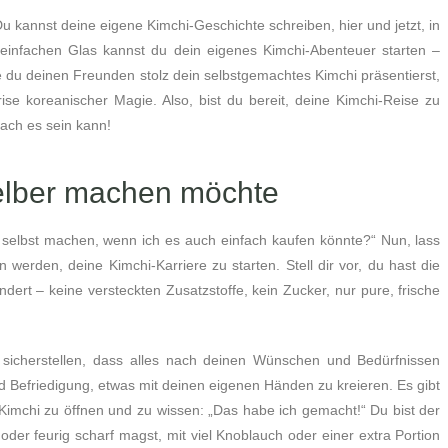
kannst deine eigene Kimchi-Geschichte schreiben, hier und jetzt, in
einfachen Glas kannst du dein eigenes Kimchi-Abenteuer starten –
wie du deinen Freunden stolz dein selbstgemachtes Kimchi präsentierst,
ise koreanischer Magie. Also, bist du bereit, deine Kimchi-Reise zu
fach es sein kann!
elber machen möchte
chi selbst machen, wenn ich es auch einfach kaufen könnte?“ Nun, lass
werden, deine Kimchi-Karriere zu starten. Stell dir vor, du hast die
andert – keine versteckten Zusatzstoffe, kein Zucker, nur pure, frische
 sicherstellen, dass alles nach deinen Wünschen und Bedürfnissen
d Befriedigung, etwas mit deinen eigenen Händen zu kreieren. Es gibt
imchi zu öffnen und zu wissen: „Das habe ich gemacht!“ Du bist der
oder feurig scharf magst, mit viel Knoblauch oder einer extra Portion