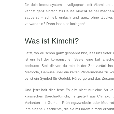
für dein Immunsystem – vollgepackt mit Vitaminen un
kannst ganz einfach zu Hause Kimc
hi selber mache
zauberst – schnell, einfach und ganz ohne Zucker. 
verwandeln? Dann lass uns loslegen!
Was ist Kimchi?
Jetzt, wo du schon ganz gespannt bist, lass uns tiefer i
ist ein Teil der koreanischen Seele, eine kulinarisc
bedeutet. Stell dir vor, du reist in der Zeit zurück i
Methode, Gemüse über die kalten Wintermonate zu kons
es ist ein Symbol für Geduld, Fürsorge und das Zusamme
Und jetzt halt dich fest: Es gibt nicht nur eine Ar
klassischen Baechu-Kimchi, hergestellt aus Chinakohl
Varianten mit Gurken, Frühlingszwiebeln oder Meerrett
ihre eigene Geschichte, die sie mit ihrem Kimchi erzählt